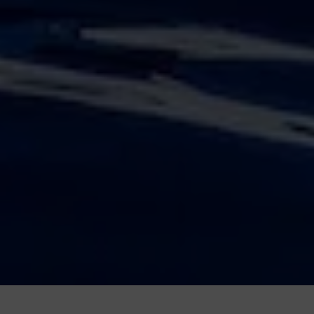
Press play to listen to this content
Plays
:
-