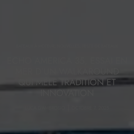
BATEAUX À MOTEUR
,
NOUVELLES
,
TESTS DE BATEAUX
ECHO AMERICA 35, ESSAI EN
MER D’UN WALKAROUND
QUI MÊLE TRADITION ET
INNOVATION
LUCA D'AMBROSIO
OCTOBRE 7, 2025