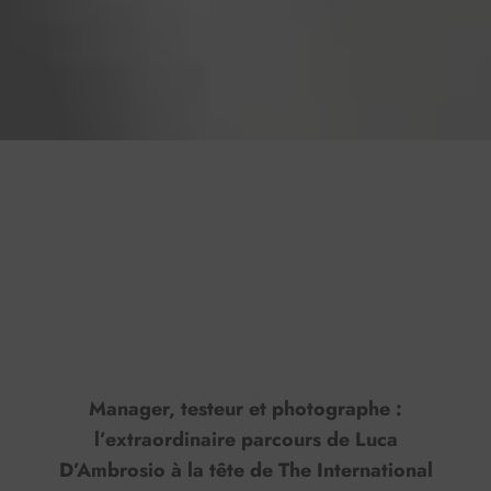
Press play to listen to this content
Plays
:
-
0:00
-:--
1x
Manager, testeur et photographe :
l’extraordinaire parcours de Luca
D’Ambrosio à la tête de The International