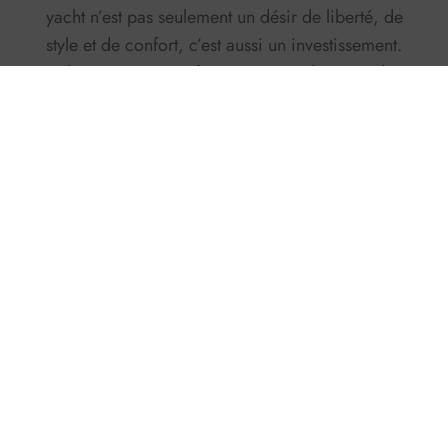
yacht n’est pas seulement un désir de liberté, de
style et de confort, c’est aussi un investissement.
Choisir un Rio
Yachts
, c’est avoir la certitude
que la valeur du bateau restera solide
,
soutenue année après année par la
remarquable durabilité de ces yachts
.
Facebook
Twitter
X
Pinterest
LinkedIn
WhatsApp
Email
Laisser un commentaire
Votre adresse e-mail ne sera pas publiée.
Les
champs obligatoires sont indiqués avec
*