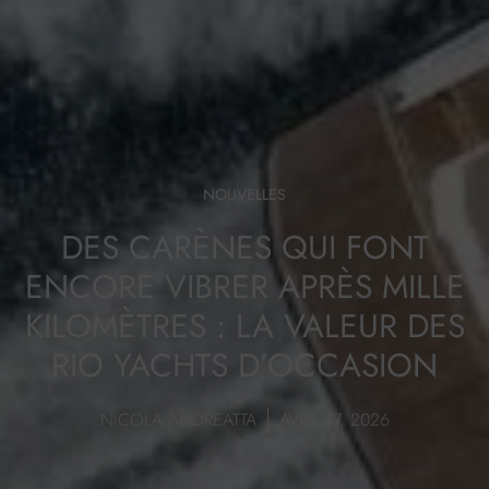
NOUVELLES
DES CARÈNES QUI FONT
ENCORE VIBRER APRÈS MILLE
KILOMÈTRES : LA VALEUR DES
RIO YACHTS D’OCCASION
NICOLA ANDREATTA
AVRIL 17, 2026