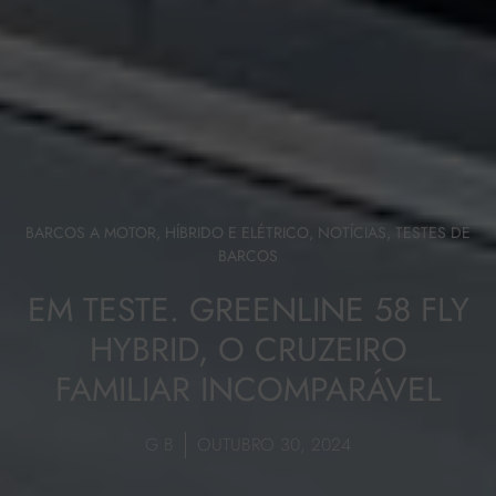
BARCOS A MOTOR
,
HÍBRIDO E ELÉTRICO
,
NOTÍCIAS
,
TESTES DE
BARCOS
EM TESTE. GREENLINE 58 FLY
HYBRID, O CRUZEIRO
FAMILIAR INCOMPARÁVEL
G B
OUTUBRO 30, 2024