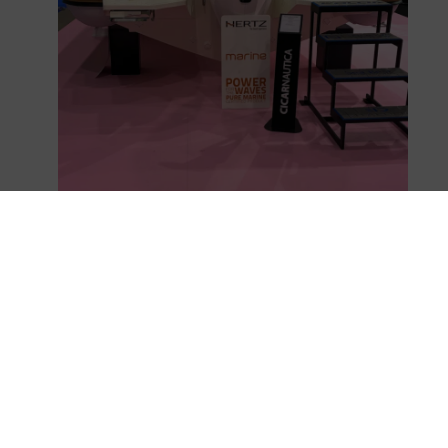
Tras el Prince 22 utilizado en la primera edición
y el Prince 24 en la segunda, Nuova Jolly Marine
ha optado por proporcionar el modelo más
grande de su flota para
«Mediterráneo en
Rosa 2026»:
el
NJ 850 XL
. Como ya se ha
mencionado, estará equipado con un motor
Honda BF350
de 350 caballos. Esta decisión
obedece a la necesidad de proporcionar a las
tripulaciones una embarcación segura y, lo que