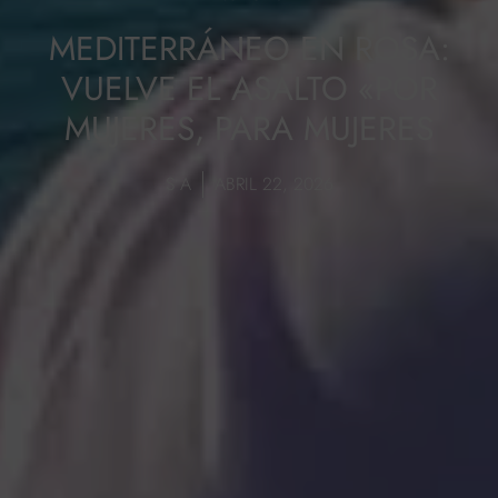
MEDITERRÁNEO EN ROSA:
VUELVE EL ASALTO «POR
MUJERES, PARA MUJERES
S A
ABRIL 22, 2026