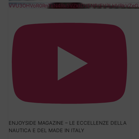
VVU3OHVoR0RnTkN4Rk5VZktDVENfVEV3LklVRkVZeG
ENJOYSIDE MAGAZINE – LE ECCELLENZE DELLA
NAUTICA E DEL MADE IN ITALY