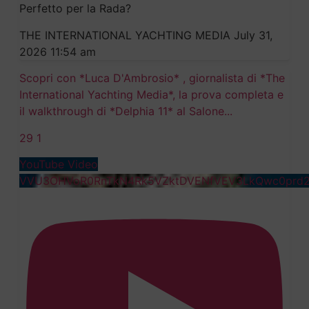
Perfetto per la Rada?
THE INTERNATIONAL YACHTING MEDIA
July 31,
2026 11:54 am
Scopri con *Luca D'Ambrosio* , giornalista di *The
International Yachting Media*, la prova completa e
il walkthrough di *Delphia 11* al Salone
...
29
1
YouTube Video
VVU3OHVoR0RnTkN4Rk5VZktDVENfVEV3LkQwc0prd