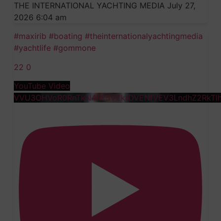
THE INTERNATIONAL YACHTING MEDIA
July 27,
2026 6:04 am
#maxirib #boating #theinternationalyachtingmedia
#yachtlife #gommone
22
0
YouTube Video
VVU3OHVoR0RnTkN4Rk5VZktDVENfVEV3LndhZ2RkTlh