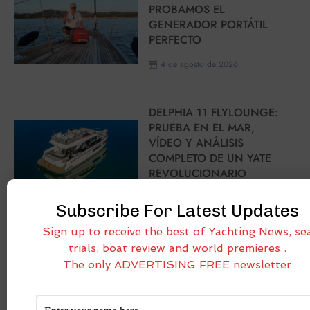
PROBAMOS EL
GENERADOR PORTÁTIL
PERFECTO
4 de agosto de 2026
DELPHIA 11 FLYLOUNGE:
PRUEBA EN EL MAR,
VÍDEO Y ANÁLISIS
COMPLETO DE UN YATE
REVOLUCIONARIO
3 de agosto de 2026
Subscribe For Latest Updates
Sign up to receive the best of Yachting News, se
leer más sobre NOTICIAS NÁUTICAS
trials, boat review and world premieres .
The only ADVERTISING FREE newsletter
PRUEBAS EN EMBARCACIONES