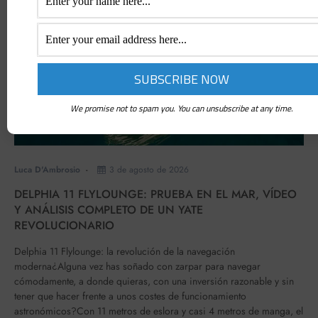
EMBARCACIONES A MOTOR
NOTICIAS
PRUEBAS EN BARCO
We promise not to spam you. You can unsubscribe at any time.
Luca D'Ambrosio
3 de agosto de 2026
DELPHIA 11 FLYLOUNGE: PRUEBA EN EL MAR, VÍDEO
Y ANÁLISIS COMPLETO DE UN YATE
REVOLUCIONARIO
Delphia 11 Flylounge: la revolución de la navegación
moderna¿Alguna vez has soñado con zarpar para navegar
cómodamente, a donde quieras, con una inversión razonable y sin
tener que hacer frente a unos costes de funcionamiento
astronómicos?Con 11 metros de eslora y casi 4 metros de manga, el