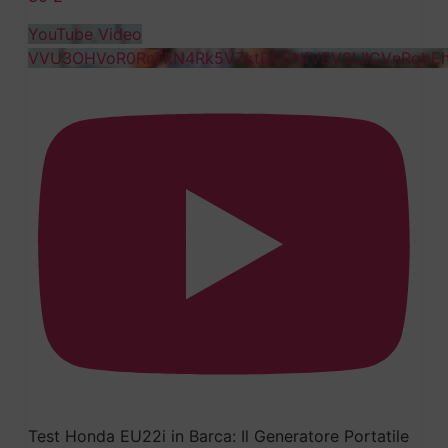
YouTube Video
VVU3OHVoR0RnTkN4Rk5VZktDVENfVEV3LllCVnRqbE
Test Honda EU22i in Barca: Il Generatore Portatile