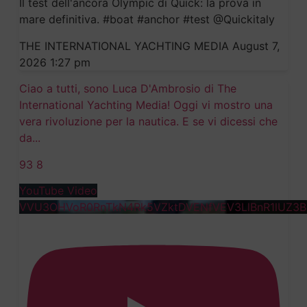
Il test dell'ancora Olympic di Quick: la prova in
mare definitiva. #boat #anchor #test @Quickitaly​
THE INTERNATIONAL YACHTING MEDIA
August 7,
2026 1:27 pm
Ciao a tutti, sono Luca D'Ambrosio di The
International Yachting Media! Oggi vi mostro una
vera rivoluzione per la nautica. E se vi dicessi che
da
...
93
8
YouTube Video
VVU3OHVoR0RnTkN4Rk5VZktDVENfVEV3LlBnR1lUZ3