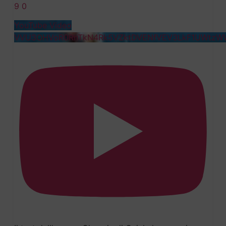
9
0
YouTube Video
VVU3OHVoR0RnTkN4Rk5VZktDVENfVEV3LkF1UWtzW