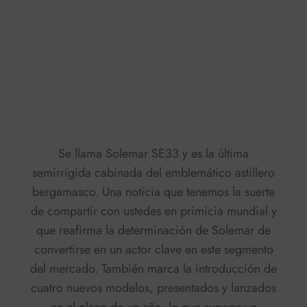
Press play to listen to this content
Plays
:
-
0:00
-:--
1x
Se llama Solemar SE33 y es la última
semirrígida cabinada del emblemático astillero
bergamasco. Una noticia que tenemos la suerte
de compartir con ustedes en primicia mundial y
que reafirma la determinación de Solemar de
convertirse en un actor clave en este segmento
del mercado. También marca la introducción de
cuatro nuevos modelos, presentados y lanzados
en el plazo de un año, lo que supone un