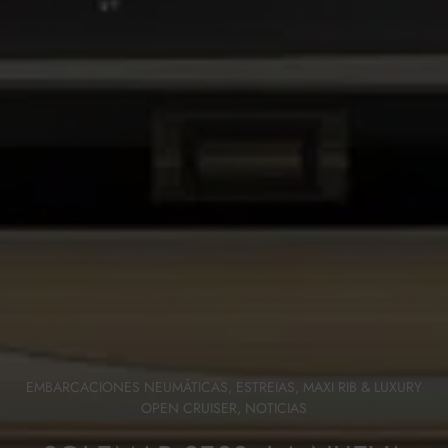
EMBARCACIONES NEUMÁTICAS
,
ESTREIAS
,
MAXI RIB & LUXURY
OPEN CRUISER
,
NOTICIAS