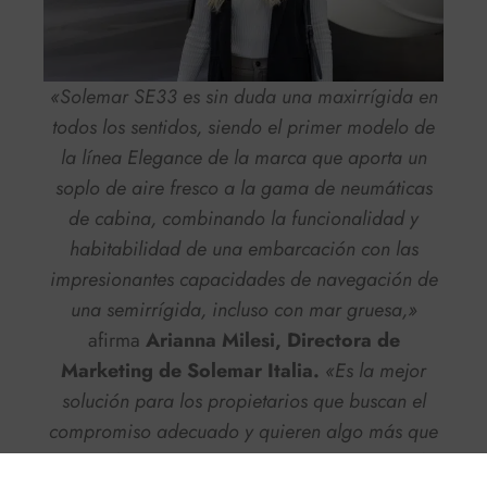
«Solemar SE33 es sin duda una maxirrígida en
todos los sentidos, siendo el primer modelo de
la línea Elegance de la marca que aporta un
soplo de aire fresco a la gama de neumáticas
de cabina, combinando la funcionalidad y
habitabilidad de una embarcación con las
impresionantes capacidades de navegación de
una semirrígida, incluso con mar gruesa,»
afirma
Arianna Milesi, Directora de
Marketing de Solemar Italia.
«Es la mejor
solución para los propietarios que buscan el
compromiso adecuado y quieren algo más que
una embarcación neumática sin renunciar a la