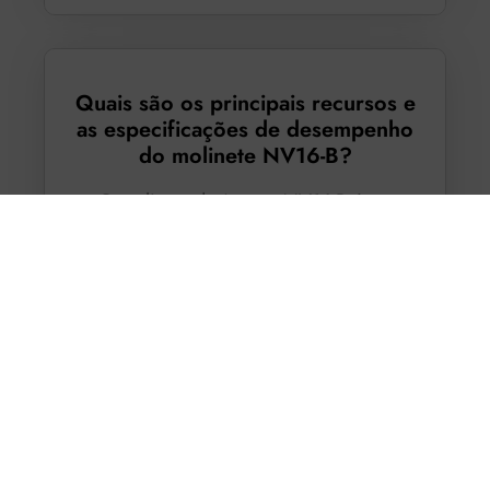
Quais são os principais recursos e
as especificações de desempenho
do molinete NV16-B?
O molinete de âncora NV16-B é um
dispositivo de eixo vertical feito de aço
inoxidável AISI 316, projetado para
barcos de até 42 metros, com peso
variando de 170 a 220 kg. Em sua versão
com motor de 4.000 W, ele oferece uma
tração instantânea
máxima
de 6.700
kg
(essencial para soltar a âncora) e uma
carga de trabalho de
elevação
de
1.700 kg
, garantindo uma velocidade