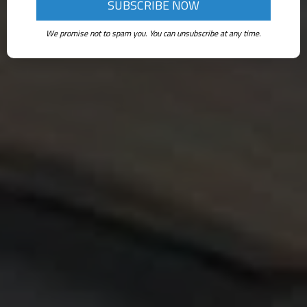
We promise not to spam you. You can unsubscribe at any time.