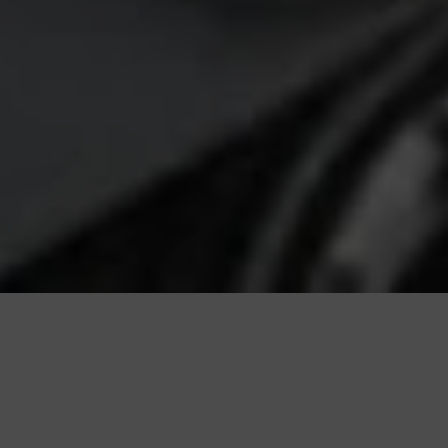
Press play to listen to this content
Plays
:
-
0:00
-:--
1x