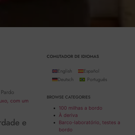
Plays
:
-
COMUTADOR DE IDIOMAS
English
Español
Deutsch
Português
o Pardo
BROWSE CATEGORIES
 luxo, com um
100 milhas a bordo
À deriva
rdade e
Barco-laboratório, testes a
bordo