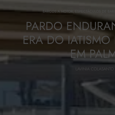
BARCOS A MOTOR
,
ESPECTÁCULOS DE BA
PARDO ENDURAN
ERA DO IATISMO 
EM PAL
LAVINIA COLASANTO