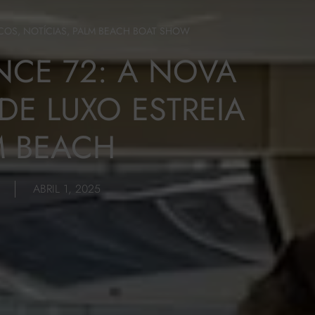
RCOS
,
NOTÍCIAS
,
PALM BEACH BOAT SHOW
CE 72: A NOVA
DE LUXO ESTREIA
M BEACH
ABRIL 1, 2025