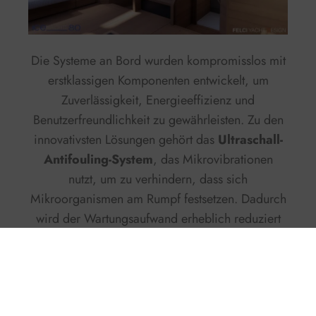
Die Systeme an Bord wurden kompromisslos mit
erstklassigen Komponenten entwickelt, um
Zuverlässigkeit, Energieeffizienz und
Benutzerfreundlichkeit zu gewährleisten. Zu den
innovativsten Lösungen gehört das
Ultraschall-
Antifouling-System
, das Mikrovibrationen
nutzt, um zu verhindern, dass sich
Mikroorganismen am Rumpf festsetzen. Dadurch
wird der Wartungsaufwand erheblich reduziert
und der Antifouling-Anstrich hält bis zu vier
Jahre.
Sicherheit und