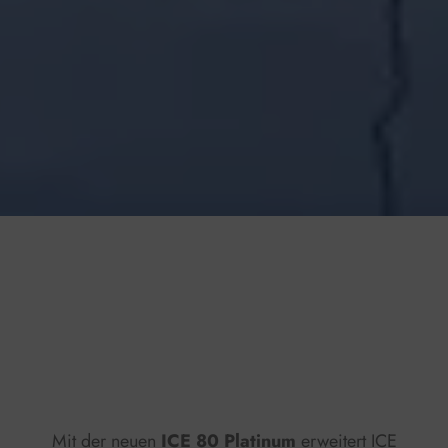
Press play to listen to this content
Plays
:
-
0:00
-:--
1x
Mit der neuen
ICE 80 Platinum
erweitert ICE