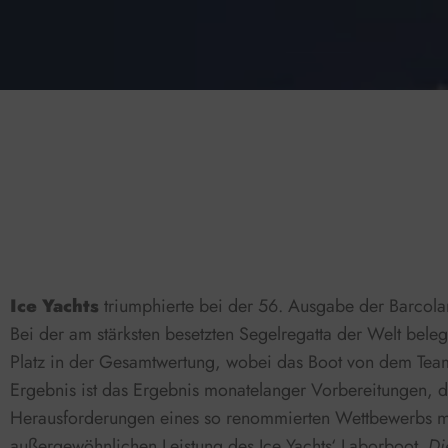
Press play to listen to this content
0:00
Ice Yachts
triumphierte bei der 56. Ausgabe der Barcolan
Bei der am stärksten besetzten Segelregatta der Welt belegt
Platz in der Gesamtwertung, wobei das Boot von dem Tea
Ergebnis ist das Ergebnis monatelanger Vorbereitungen, 
Herausforderungen eines so renommierten Wettbewerbs mi
außergewöhnlichen Leistung des Ice Yachts‘ Laborboot.
Di