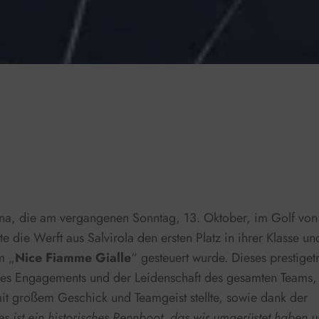
-:--
1x
a, die am vergangenen Sonntag, 13. Oktober, im Golf von Tr
e die Werft aus Salvirola den ersten Platz in ihrer Klasse un
m „
Nice Fiamme Gialle
“ gesteuert wurde. Dieses prestiget
des Engagements und der Leidenschaft des gesamten Teams,
t großem Geschick und Teamgeist stellte, sowie dank der
es ist ein historisches Rennboot, das wir umgerüstet haben u