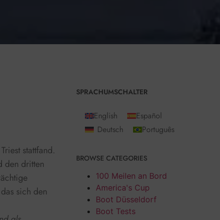
Plays
:
-
SPRACHUMSCHALTER
English
Español
Deutsch
Português
iest stattfand.
BROWSE CATEGORIES
d den dritten
100 Meilen an Bord
rächtige
America's Cup
 das sich den
Boot Düsseldorf
Boot Tests
nd als