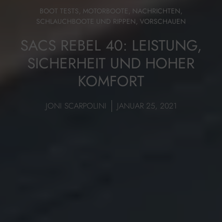
BOOT TESTS
,
MOTORBOOTE
,
NACHRICHTEN
,
SCHLAUCHBOOTE UND RIPPEN
,
VORSCHAUEN
SACS REBEL 40: LEISTUNG,
SICHERHEIT UND HOHER
KOMFORT
JONI SCARPOLINI
JANUAR 25, 2021