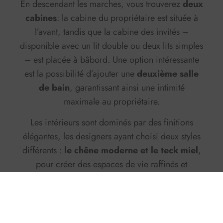
En descendant les marches, vous trouverez
deux
cabines
: la cabine du propriétaire est située à
l’avant, tandis que la cabine des invités –
disponible avec un lit double ou deux lits simples
– est placée à bâbord. Une option intéressante
est la possibilité d’ajouter une
deuxième salle
de bain
, garantissant ainsi une intimité
maximale au propriétaire.
Les intérieurs sont dominés par des finitions
élégantes, les designers ayant choisi deux styles
différents :
le chêne moderne et le teck miel
,
pour créer des espaces de vie raffinés et
contemporains. La
lumière naturelle,
assurée
par les nombreuses fenêtres, renforce
l’atmosphère sous le pont.