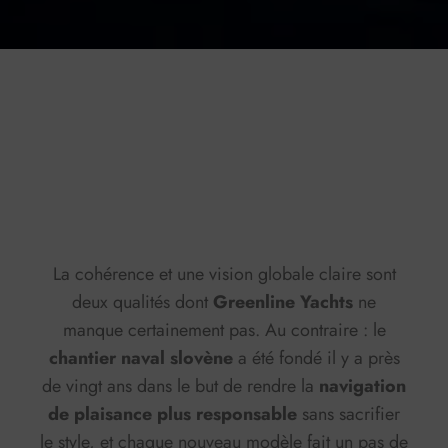
Press play to listen to this content
Plays
:
-
0:00
-:--
1x
La cohérence et une vision globale claire sont
deux qualités dont
Greenline Yachts
ne
manque certainement pas. Au contraire : le
chantier naval slovène
a été fondé il y a près
de vingt ans dans le but de rendre la
navigation
de plaisance plus responsable
sans sacrifier
le style, et chaque nouveau modèle fait un pas de