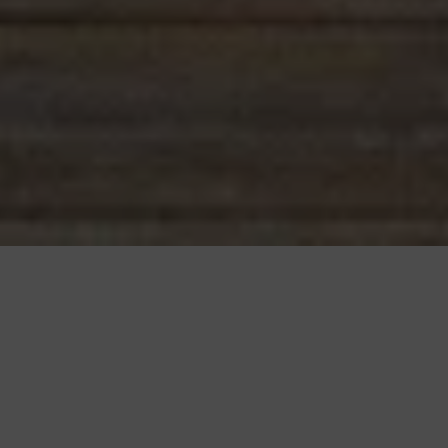
Press play to listen to this content
Plays
:
-
0:00
-:--
1x