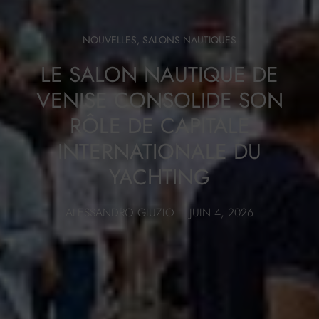
NOUVELLES
,
SALONS NAUTIQUES
LE SALON NAUTIQUE DE
VENISE CONSOLIDE SON
RÔLE DE CAPITALE
INTERNATIONALE DU
YACHTING
ALESSANDRO GIUZIO
JUIN 4, 2026