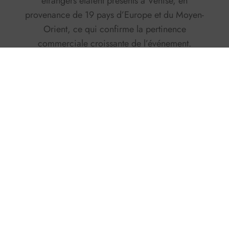
étrangers étaient présents à Venise, en
provenance de 19 pays d’Europe et du Moyen-
Orient, ce qui confirme la pertinence
commerciale croissante de l’événement.
«
Le salon nautique de Venise est désormais une
plateforme reconnue au niveau européen
» a
déclaré
Alberto Bozzo
Directeur commercial
du salon nautique de Venise. «
La présence d’un
si grand nombre d’opérateurs étrangers, les
données positives de l’impact économique local
et l’intérêt pour les technologies vertes montrent
que nous sommes sur la bonne voie. Nous
continuerons à travailler pour élargir notre offre,
renforcer les collaborations internationales et
promouvoir l’Arsenale en tant que capitale de la
navigation de plaisance durable.
. »