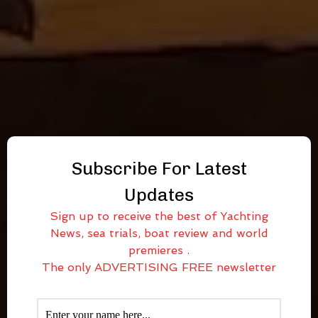
Subscribe For Latest
Updates
Sign up to receive the best of Yachting
News, sea trials, boat review and world
premieres .
The only ADVERTISING FREE newsletter