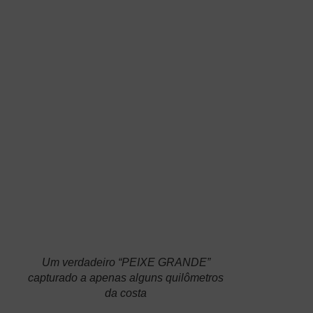
é
Um verdadeiro “PEIXE GRANDE”
capturado a apenas alguns quilômetros
da costa
prateada, com tons de verde no dorso. As
nadadeiras são escuras e posicionadas da
seguinte forma: a dorsal anterior é muito alta,
combinada com espinhos curtos e robustos; as
nadadeiras peitorais e ventrais são limitadas e
atarracadas, enquanto a cauda é alongada e
bifurcada. Devido à sua grande combatividade,
o garrick é particularmente apreciado por
pescadores esportivos e pode chegar a 30 kg
de peso. Em termos culinários, sua carne é
branca, compacta e muito saborosa.
Uma observação especial: em diferentes