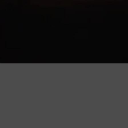
Press play to listen to this content
Plays
:
-
0:00
-:--
1x