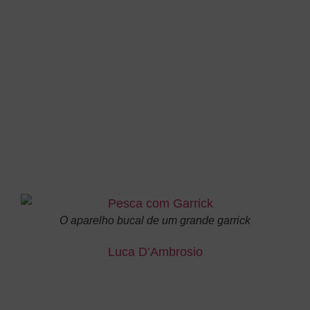
Garrick Fishing
”
Uma captura incrível, essa é a origem deste
artigo. Conversando ao telefone com o
irreprimível capitão Pastacaldi, não resisti à
tentação de pedir a ele que escrevesse a
identidade do garrick para a International
Yachting Media, para que outros pescadores
pudessem se empenhar com sucesso na busca
e captura desse peixe maravilhoso”.
O aparelho bucal de um grande garrick
Luca D’Ambrosio
O bom tempo está chegando e nosso objetivo é
fornecer algumas informações sobre os peixes