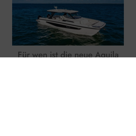
Für wen ist die neue Aquila
45 Sport?
Wie betont von
Jean Raas, Chief Product
Officer & CEO von Aquila USA
betont, wurde
die 45 Sport
„Die 45 Sport wurde so konzipiert,
dass sie sich an eine Vielzahl von Szenarien
anpassen kann, von der Bewirtung großer
Gruppen bis hin zu privaten
Wochenendausflügen, von schnellen Fahrten bis