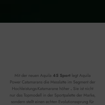
Press play to listen to this content
Plays
:
-
0:00
-:--
1x
Mit der neuen Aquila
45 Sport
legt Aquila
Power Catamarans die Messlatte im Segment der
Hochleistungs-Katamarane höher
.
Sie ist nicht
nur das Topmodell in der Sportpalette der Marke,
sondern stellt einen echten Evolutionssprung für