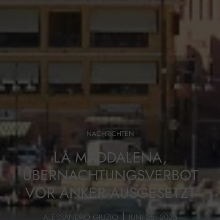
NACHRICHTEN
LA MADDALENA,
ÜBERNACHTUNGSVERBOT
VOR ANKER AUSGESETZT
ALESSANDRO GIUZIO
JUNI 25, 2025