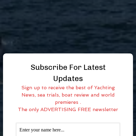
Subscribe For Latest
Updates
Sign up to receive the best of Yachting
News, sea trials, boat review and world
premieres .
The only ADVERTISING FREE newsletter