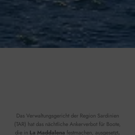
Press play to listen to this content
Plays
:
-
0:00
-:--
1x
Das Verwaltungsgericht der Region Sardinien
(TAR) hat das nächtliche Ankerverbot für Boote,
die in
La Maddalena
festmachen, ausgesetzt
.