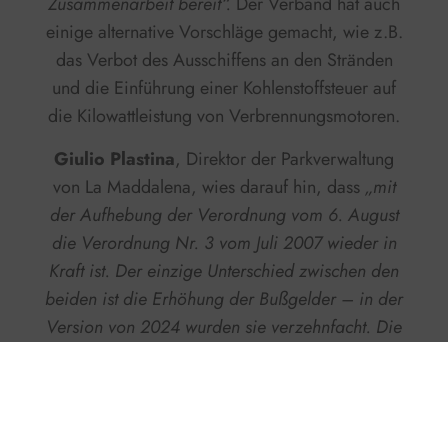
Zusammenarbeit bereit“.
Der Verband hat auch
einige alternative Vorschläge gemacht, wie z.B.
das Verbot des Ausschiffens an den Stränden
und die Einführung einer Kohlenstoffsteuer auf
die Kilowattleistung von Verbrennungsmotoren.
Giulio Plastina
, Direktor der Parkverwaltung
von La Maddalena, wies darauf hin, dass
„mit
der Aufhebung der Verordnung vom 6. August
die Verordnung Nr. 3 vom Juli 2007 wieder in
Kraft ist. Der einzige Unterschied zwischen den
beiden ist die Erhöhung der Bußgelder – in der
Version von 2024 wurden sie verzehnfacht. Die
Möglichkeit, nach 22 Uhr vor Anker zu gehen,
war nach wie vor nur Anwohnern vorbehalten,
doch die Verordnung von 2007 wurde nie
angefochten“.